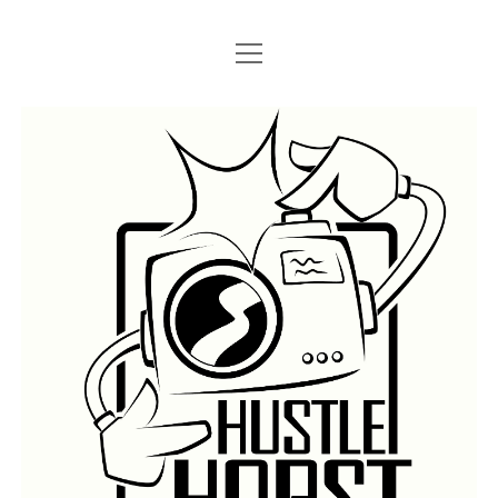
Menü
Menü
STARTSEITE
öffnen
öffnen
IMPRESSUM
SEARCH
Hustlehorst
Menü
BERLIN GRAFFITI
öffnen
BERLIN BOMBINGS
HOTTER FRAGT…
BERLIN SUBWAY
ROSTOCK
BERLIN S-BAHN
REGIO
TRAINS
GÜTER
LEGAL WALLS
Menü
ATHENS GRAFFITI
öffnen
ATHENS TRAINS
LISSABON
PRAG