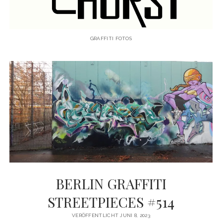
KAUGUMMIAUTOMATEN
TAGS
GRAFFITI FOTOS
TRUCKS
KIEL
HAMBURG
LEIPZIG
HANNOVER
AMSTERDAM
BERLIN GRAFFITI
Menü
WANDERTAG
öffnen
STREETPIECES #514
WANDERTAG BERLIN
KOLBERG
VERÖFFENTLICHT JUNI 8, 2023
WANDERTAG HAMBURG