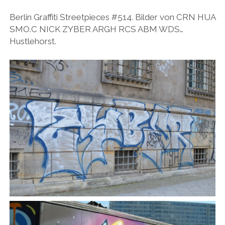
BUDAPEST
WANDERTAG LEIPZIG
Berlin Graffiti Streetpieces #514. Bilder von CRN HUA
BELGRAD
SMO.C NICK ZYBER ARGH RCS ABM WDS…
WANDERTAG ROSTOCK
Hustlehorst.