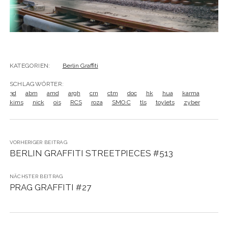
KATEGORIEN:
Berlin Graffiti
SCHLAGWÖRTER:
3d
abm
amd
argh
crn
ctm
doc
hk
hua
karma
kims
nick
ois
RCS
roza
SMO.C
tls
toylets
zyber
VORHERIGER BEITRAG
BERLIN GRAFFITI STREETPIECES #513
NÄCHSTER BEITRAG
PRAG GRAFFITI #27