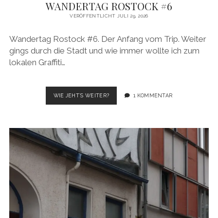
BUDAPEST
WANDERTAG ROSTOCK #6
WANDERTAG LEIPZIG
VERÖFFENTLICHT JULI 29, 2026
BELGRAD
WANDERTAG ROSTOCK
Wandertag Rostock #6. Der Anfang vom Trip. Weiter
gings durch die Stadt und wie immer wollte ich zum
lokalen Graffiti…
WANDERTAG
WIE JEHT´S WEITER?
1 KOMMENTAR
ROSTOCK
#6