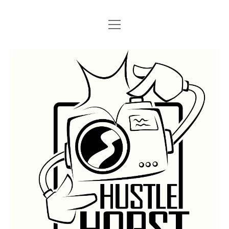
Menü
Menü
STARTSEITE
öffnen
öffnen
IMPRESSUM
SEARCH
Hustlehorst
Menü
BERLIN GRAFFITI
öffnen
BERLIN BOMBINGS
HOTTER FRAGT…
BERLIN SUBWAY
ROSTOCK
BERLIN S-BAHN
REGIO
TRAINS
GÜTER
LEGAL WALLS
Menü
ATHENS GRAFFITI
öffnen
ATHENS TRAINS
LISSABON
PRAG