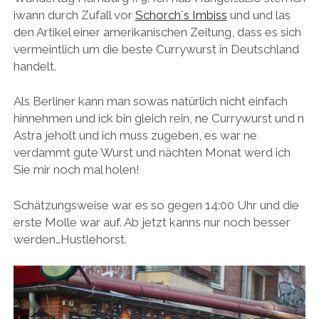
BUDAPEST
iwann durch Zufall vor
Schorch´s Imbiss
und und las
WANDERTAG LEIPZIG
den Artikel einer amerikanischen Zeitung, dass es sich
BELGRAD
WANDERTAG ROSTOCK
vermeintlich um die beste Currywurst in Deutschland
handelt.
Als Berliner kann man sowas natürlich nicht einfach
hinnehmen und ick bin gleich rein, ne Currywurst und n
Astra jeholt und ich muss zugeben, es war ne
verdammt gute Wurst und nächten Monat werd ich
Sie mir noch mal holen!
Schätzungsweise war es so gegen 14:00 Uhr und die
erste Molle war auf. Ab jetzt kanns nur noch besser
werden…Hustlehorst.