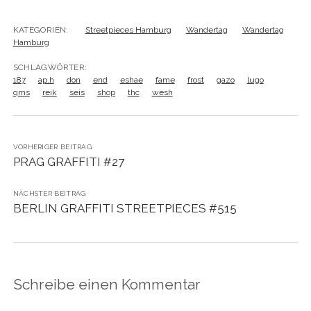
KATEGORIEN:
Streetpieces Hamburg
Wandertag
Wandertag
Hamburg
SCHLAGWÖRTER:
187
ap.h
don
end
eshae
fame
frost
gazo
lugo
qms
reik
seis
shop
thc
wesh
VORHERIGER BEITRAG
PRAG GRAFFITI #27
NÄCHSTER BEITRAG
BERLIN GRAFFITI STREETPIECES #515
Schreibe einen Kommentar