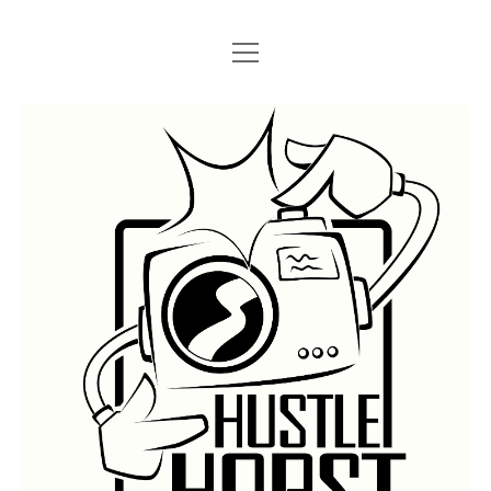
Menü
Menü
STARTSEITE
öffnen
öffnen
IMPRESSUM
SEARCH
Hustlehorst
Menü
BERLIN GRAFFITI
öffnen
BERLIN BOMBINGS
HOTTER FRAGT…
BERLIN SUBWAY
ROSTOCK
BERLIN S-BAHN
REGIO
TRAINS
GÜTER
LEGAL WALLS
Menü
ATHENS GRAFFITI
öffnen
ATHENS TRAINS
LISSABON
PRAG