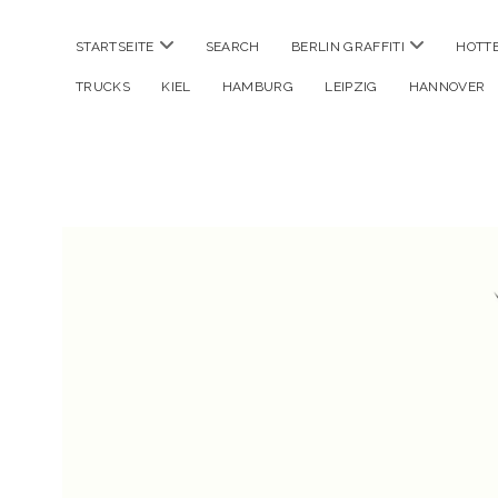
Menü
Menü
STARTSEITE
SEARCH
BERLIN GRAFFITI
HOTT
öffnen
öffnen
TRUCKS
KIEL
HAMBURG
LEIPZIG
HANNOVER
Hustlehorst