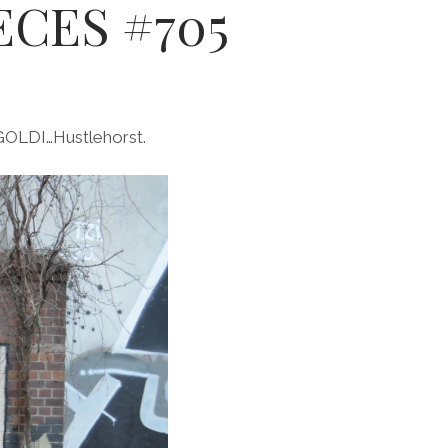
ECES #705
GOLDI…Hustlehorst.