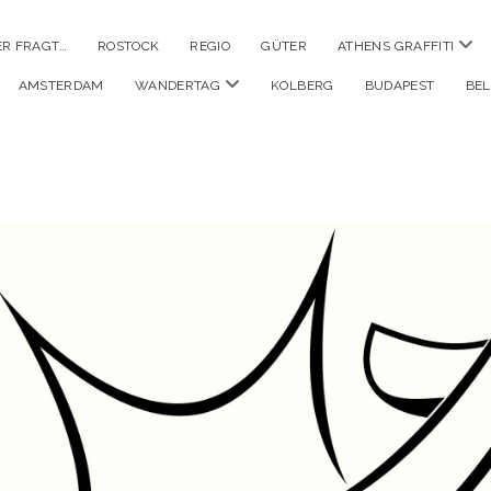
Men
ER FRAGT…
ROSTOCK
REGIO
GÜTER
ATHENS GRAFFITI
öffn
Menü
AMSTERDAM
WANDERTAG
KOLBERG
BUDAPEST
BE
öffnen