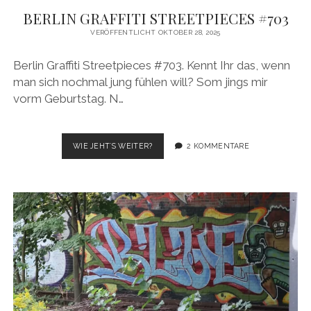
BERLIN GRAFFITI STREETPIECES #703
VERÖFFENTLICHT OKTOBER 28, 2025
Berlin Graffiti Streetpieces #703. Kennt Ihr das, wenn
man sich nochmal jung fühlen will? Som jings mir
vorm Geburtstag. N…
BERLIN
WIE JEHT´S WEITER?
2 KOMMENTARE
GRAFFITI
STREETPIECES
#703