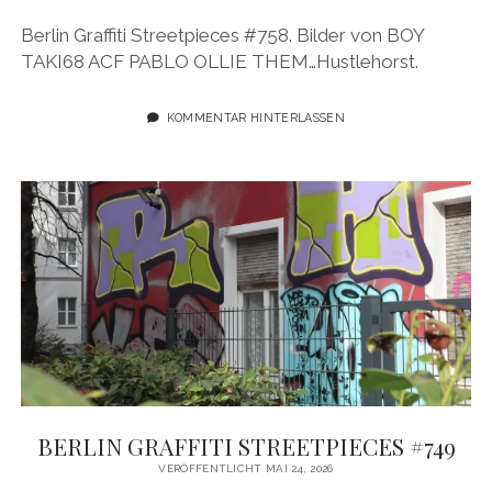
BUDAPEST
WANDERTAG LEIPZIG
Berlin Graffiti Streetpieces #758. Bilder von BOY
BELGRAD
TAKI68 ACF PABLO OLLIE THEM…Hustlehorst.
WANDERTAG ROSTOCK
KOMMENTAR HINTERLASSEN
BERLIN GRAFFITI STREETPIECES #749
VERÖFFENTLICHT MAI 24, 2026