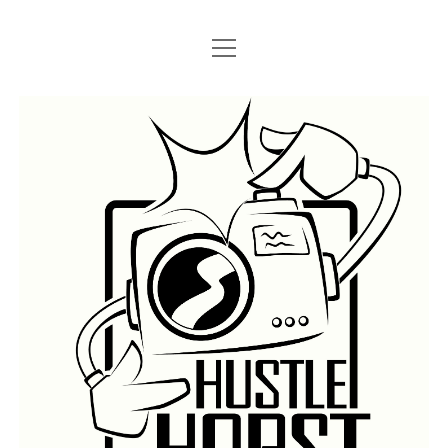
Menü
Menü
STARTSEITE
öffnen
öffnen
IMPRESSUM
SEARCH
Hustlehorst
Menü
BERLIN GRAFFITI
öffnen
BERLIN BOMBINGS
HOTTER FRAGT…
BERLIN SUBWAY
ROSTOCK
BERLIN S-BAHN
REGIO
TRAINS
GÜTER
LEGAL WALLS
Menü
ATHENS GRAFFITI
öffnen
ATHENS TRAINS
LISSABON
PRAG