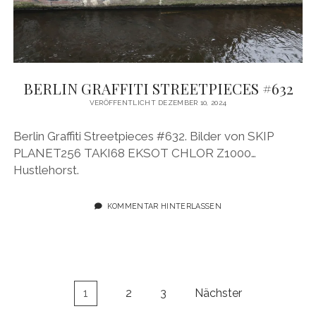
BERLIN GRAFFITI STREETPIECES #632
VERÖFFENTLICHT DEZEMBER 10, 2024
Berlin Graffiti Streetpieces #632. Bilder von SKIP
PLANET256 TAKI68 EKSOT CHLOR Z1000…
Hustlehorst.
KOMMENTAR HINTERLASSEN
Seitennummerierung
1
2
3
Nächster
der