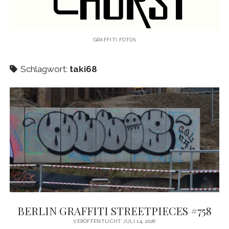
KAUGUMMIAUTOMATEN
TAGS
GRAFFITI FOTOS
TRUCKS
Schlagwort:
taki68
KIEL
HAMBURG
LEIPZIG
HANNOVER
AMSTERDAM
Menü
WANDERTAG
öffnen
WANDERTAG BERLIN
BERLIN GRAFFITI STREETPIECES #758
KOLBERG
VERÖFFENTLICHT JULI 14, 2026
WANDERTAG HAMBURG