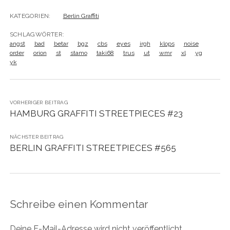
KATEGORIEN:
Berlin Graffiti
SCHLAGWÖRTER:
angst
bad
betar
bgz
cbs
eyes
irgh
klops
noise
order
orion
st
stamo
taki68
trus
ut
wmr
xl
yg
yk
VORHERIGER BEITRAG
HAMBURG GRAFFITI STREETPIECES #23
NÄCHSTER BEITRAG
BERLIN GRAFFITI STREETPIECES #565
Schreibe einen Kommentar
Deine E-Mail-Adresse wird nicht veröffentlicht.