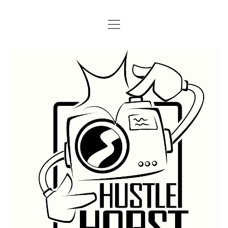
Menü
Menü
STARTSEITE
öffnen
öffnen
IMPRESSUM
SEARCH
Hustlehorst
Menü
BERLIN GRAFFITI
öffnen
BERLIN BOMBINGS
HOTTER FRAGT…
BERLIN SUBWAY
ROSTOCK
BERLIN S-BAHN
REGIO
TRAINS
GÜTER
LEGAL WALLS
Menü
ATHENS GRAFFITI
öffnen
ATHENS TRAINS
LISSABON
PRAG