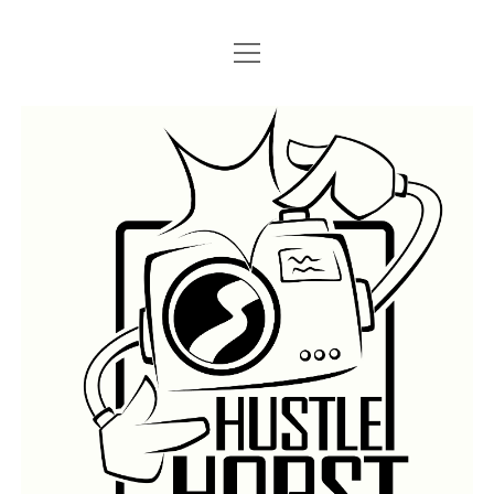
Menü
Menü
STARTSEITE
öffnen
öffnen
IMPRESSUM
SEARCH
Hustlehorst
Menü
BERLIN GRAFFITI
öffnen
BERLIN BOMBINGS
HOTTER FRAGT…
BERLIN SUBWAY
ROSTOCK
BERLIN S-BAHN
REGIO
TRAINS
GÜTER
LEGAL WALLS
Menü
ATHENS GRAFFITI
öffnen
ATHENS TRAINS
LISSABON
PRAG