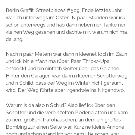
BUDAPEST
WANDERTAG LEIPZIG
Berlin Graffiti Streetpieces #509. Ende letztes Jahr
BELGRAD
war ich unterwegs im Osten. N paar Stunden war ick
WANDERTAG ROSTOCK
schon unterwegs und hab dann neben ner Tanke nen
kleinen Weg gesehen und dachte mir, warum nich ma
da lang.
Nach n paar Metern war dann n kleenet loch im Zaun
und ick bin einfach ma rüber. Paar Throw-Ups
entdeckt und bin einfach weiter über das Gelände.
Hinter den Garagen war dann n kleener Schotterweg
und n Schild, dass der Weg im Winter nicht geräumt
wird. Der Weg führte aber irgendwie ins Nirgendwo.
Warum is da also n Schild? Also lief ick über den
Schotter und die vereinzelten Bodenplatten und kam
zu nem großen Trafohäuschen, an dem ein großes
Bombing zur einen Seite war. Kurz ne kleine Anhöhe
hoch und schon stand ich vor dem Häuschen, war