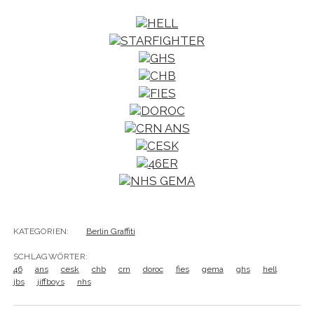
KATEGORIEN:
Berlin Graffiti
SCHLAGWÖRTER:
46
ans
cesk
chb
crn
doroc
fies
gema
ghs
hell
jbs
jiffboys
nhs