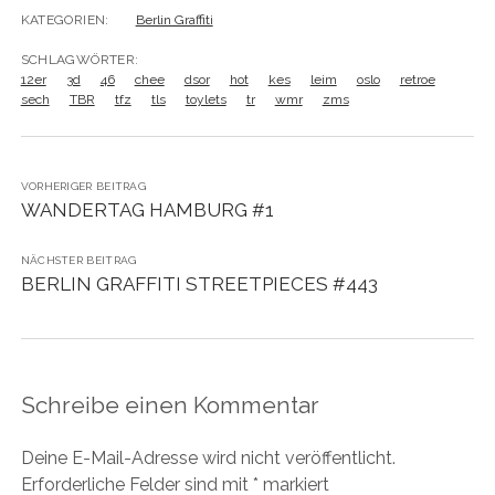
KATEGORIEN:
Berlin Graffiti
SCHLAGWÖRTER:
12er
3d
46
chee
dsor
hot
kes
leim
oslo
retroe
sech
TBR
tfz
tls
toylets
tr
wmr
zms
VORHERIGER BEITRAG
WANDERTAG HAMBURG #1
NÄCHSTER BEITRAG
BERLIN GRAFFITI STREETPIECES #443
Schreibe einen Kommentar
Deine E-Mail-Adresse wird nicht veröffentlicht.
Erforderliche Felder sind mit
*
markiert