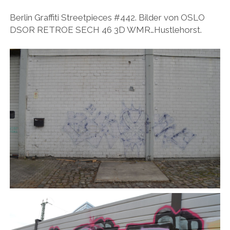
BUDAPEST
WANDERTAG LEIPZIG
Berlin Graffiti Streetpieces #442. Bilder von OSLO
BELGRAD
DSOR RETROE SECH 46 3D WMR…Hustlehorst.
WANDERTAG ROSTOCK