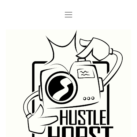
Menü
Menü
STARTSEITE
öffnen
öffnen
IMPRESSUM
SEARCH
Hustlehorst
Menü
BERLIN GRAFFITI
öffnen
BERLIN BOMBINGS
HOTTER FRAGT…
BERLIN SUBWAY
ROSTOCK
BERLIN S-BAHN
REGIO
TRAINS
GÜTER
LEGAL WALLS
Menü
ATHENS GRAFFITI
öffnen
ATHENS TRAINS
LISSABON
PRAG