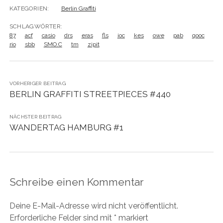
KATEGORIEN:
Berlin Graffiti
SCHLAGWÖRTER:
87
acf
casio
drs
eras
fls
ioc
kes
owe
pab
qooc
rio
sbb
SMO.C
tm
zipit
VORHERIGER BEITRAG
BERLIN GRAFFITI STREETPIECES #440
NÄCHSTER BEITRAG
WANDERTAG HAMBURG #1
Schreibe einen Kommentar
Deine E-Mail-Adresse wird nicht veröffentlicht.
Erforderliche Felder sind mit
*
markiert