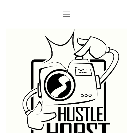
Menü
Menü
STARTSEITE
öffnen
öffnen
IMPRESSUM
SEARCH
Hustlehorst
Menü
BERLIN GRAFFITI
öffnen
BERLIN BOMBINGS
HOTTER FRAGT…
BERLIN SUBWAY
ROSTOCK
BERLIN S-BAHN
REGIO
TRAINS
GÜTER
LEGAL WALLS
Menü
ATHENS GRAFFITI
öffnen
ATHENS TRAINS
LISSABON
PRAG