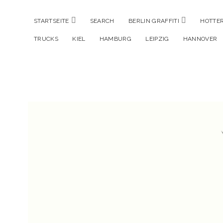
Menü
Menü
STARTSEITE
SEARCH
BERLIN GRAFFITI
HOTTER
öffnen
öffnen
TRUCKS
KIEL
HAMBURG
LEIPZIG
HANNOVER
Hustlehorst