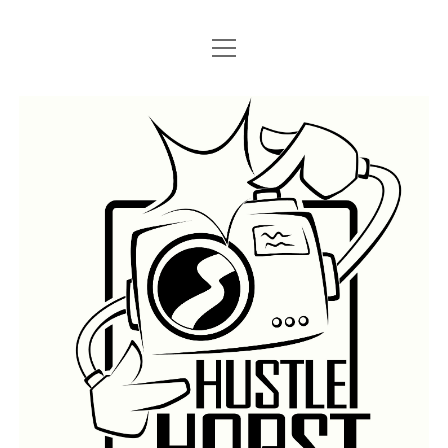
Menü
Menü
STARTSEITE
öffnen
öffnen
IMPRESSUM
SEARCH
Hustlehorst
Menü
BERLIN GRAFFITI
öffnen
BERLIN BOMBINGS
HOTTER FRAGT…
BERLIN SUBWAY
ROSTOCK
BERLIN S-BAHN
REGIO
TRAINS
GÜTER
LEGAL WALLS
Menü
ATHENS GRAFFITI
öffnen
ATHENS TRAINS
LISSABON
PRAG