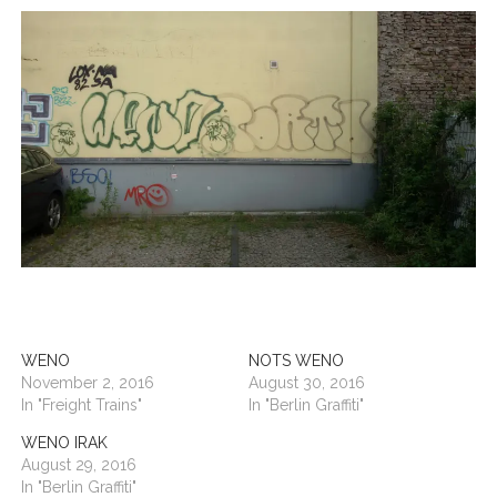
BUDAPEST
WANDERTAG LEIPZIG
BELGRAD
WANDERTAG ROSTOCK
WENO
NOTS WENO
November 2, 2016
August 30, 2016
In "Freight Trains"
In "Berlin Graffiti"
WENO IRAK
August 29, 2016
In "Berlin Graffiti"