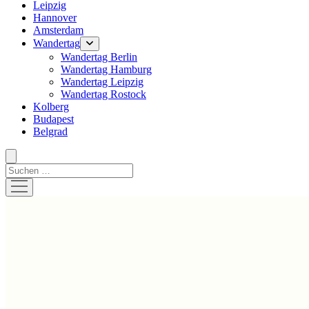
Leipzig
Hannover
Amsterdam
Wandertag
Menü
öffnen
Wandertag Berlin
Wandertag Hamburg
Wandertag Leipzig
Wandertag Rostock
Kolberg
Budapest
Belgrad
Suchen
Menü
öffnen
Hustlehorst