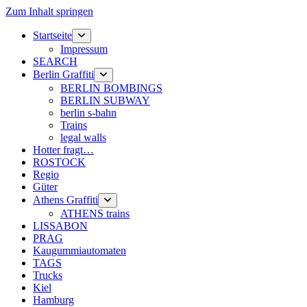
Zum Inhalt springen
Startseite
Menü
öffnen
Impressum
SEARCH
Berlin Graffiti
Menü
öffnen
BERLIN BOMBINGS
BERLIN SUBWAY
berlin s-bahn
Trains
legal walls
Hotter fragt…
ROSTOCK
Regio
Güter
Athens Graffiti
Menü
öffnen
ATHENS trains
LISSABON
PRAG
Kaugummiautomaten
TAGS
Trucks
Kiel
Hamburg