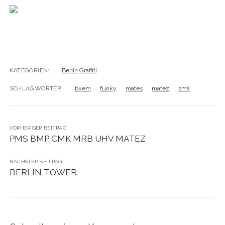
BUDAPEST
WANDERTAG LEIPZIG
BELGRAD
WANDERTAG ROSTOCK
KATEGORIEN:
Berlin Graffiti
SCHLAGWÖRTER:
bkem
funky
mates
matez
sma
VORHERIGER BEITRAG
PMS BMP CMK MRB UHV MATEZ
NÄCHSTER BEITRAG
BERLIN TOWER