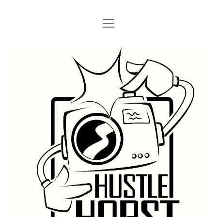
Menü
Menü
STARTSEITE
öffnen
öffnen
IMPRESSUM
SEARCH
Hustlehorst
Menü
BERLIN GRAFFITI
öffnen
BERLIN BOMBINGS
HOTTER FRAGT…
BERLIN SUBWAY
ROSTOCK
BERLIN S-BAHN
REGIO
TRAINS
GÜTER
LEGAL WALLS
Menü
ATHENS GRAFFITI
öffnen
ATHENS TRAINS
LISSABON
PRAG