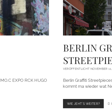
BERLIN GR
STREETPIE
VERÖFFENTLICHT NOVEMBER 11,
ERZ SMO.C EXPO RCK HUGO
Berlin Graffiti Streetpie
kommt ma wieder wat Neue
BERLIN
WIE JEHT´S WEITER?
GRAFFI