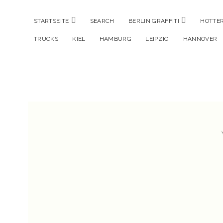
Menü
Menü
STARTSEITE
SEARCH
BERLIN GRAFFITI
HOTTER
öffnen
öffnen
TRUCKS
KIEL
HAMBURG
LEIPZIG
HANNOVER
Hustlehorst