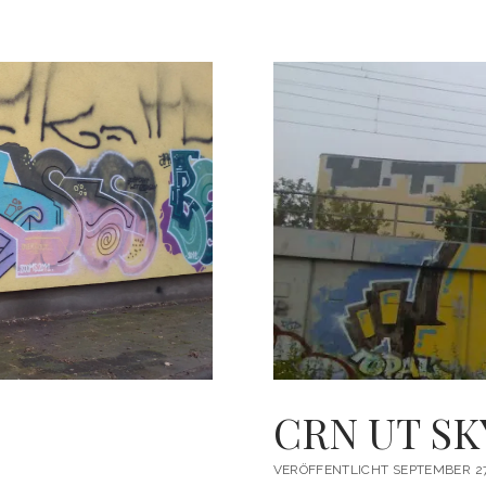
STREET
#72
CRN UT S
VERÖFFENTLICHT SEPTEMBER 27