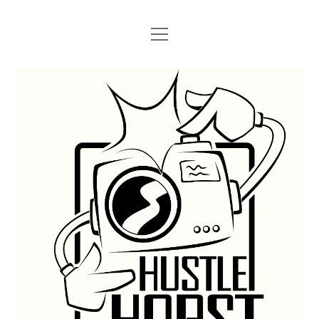
Menü
Menü
STARTSEITE
öffnen
öffnen
IMPRESSUM
SEARCH
Hustlehorst
Menü
BERLIN GRAFFITI
öffnen
BERLIN BOMBINGS
HOTTER FRAGT…
BERLIN SUBWAY
ROSTOCK
BERLIN S-BAHN
REGIO
TRAINS
GÜTER
LEGAL WALLS
Menü
ATHENS GRAFFITI
öffnen
ATHENS TRAINS
LISSABON
PRAG