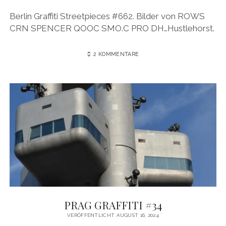
BUDAPEST
WANDERTAG LEIPZIG
Berlin Graffiti Streetpieces #662. Bilder von ROWS
BELGRAD
CRN SPENCER QOOC SMO.C PRO DH…Hustlehorst.
WANDERTAG ROSTOCK
2 KOMMENTARE
PRAG GRAFFITI #34
VERÖFFENTLICHT AUGUST 16, 2024