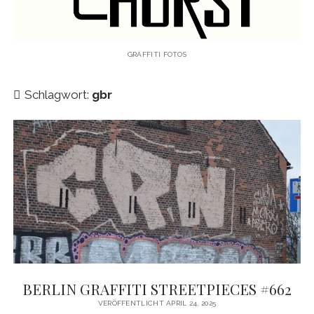
KAUGUMMIAUTOMATEN
TAGS
GRAFFITI FOTOS
TRUCKS
Schlagwort:
gbr
KIEL
HAMBURG
LEIPZIG
HANNOVER
AMSTERDAM
Menü
WANDERTAG
öffnen
WANDERTAG BERLIN
BERLIN GRAFFITI STREETPIECES #662
KOLBERG
VERÖFFENTLICHT APRIL 24, 2025
WANDERTAG HAMBURG