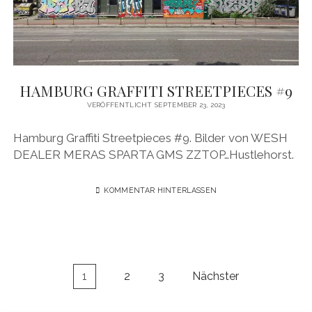
HAMBURG GRAFFITI STREETPIECES #9
VERÖFFENTLICHT SEPTEMBER 23, 2023
Hamburg Graffiti Streetpieces #9. Bilder von WESH
DEALER MERAS SPARTA GMS ZZTOP…Hustlehorst.
KOMMENTAR HINTERLASSEN
Seitennummerierung
1
2
3
Nächster
der
Beiträge