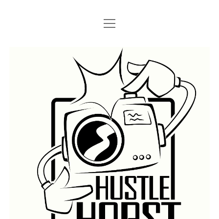
Menü
Menü
STARTSEITE
öffnen
öffnen
IMPRESSUM
SEARCH
Hustlehorst
Menü
BERLIN GRAFFITI
öffnen
BERLIN BOMBINGS
HOTTER FRAGT…
BERLIN SUBWAY
ROSTOCK
BERLIN S-BAHN
REGIO
TRAINS
GÜTER
LEGAL WALLS
Menü
ATHENS GRAFFITI
öffnen
ATHENS TRAINS
LISSABON
PRAG