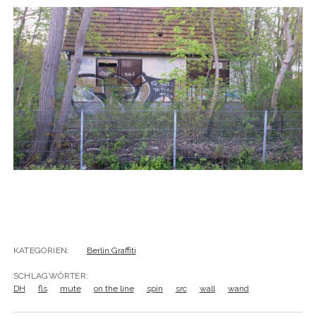
BUDAPEST
WANDERTAG LEIPZIG
BELGRAD
WANDERTAG ROSTOCK
KATEGORIEN:
Berlin Graffiti
SCHLAGWÖRTER:
DH
fls
mute
on the line
spin
src
wall
wand