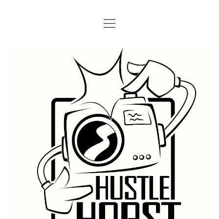
Menü
Menü
STARTSEITE
öffnen
öffnen
IMPRESSUM
SEARCH
Hustlehorst
Menü
BERLIN GRAFFITI
öffnen
BERLIN BOMBINGS
HOTTER FRAGT…
BERLIN SUBWAY
ROSTOCK
BERLIN S-BAHN
REGIO
TRAINS
GÜTER
LEGAL WALLS
Menü
ATHENS GRAFFITI
öffnen
ATHENS TRAINS
LISSABON
PRAG