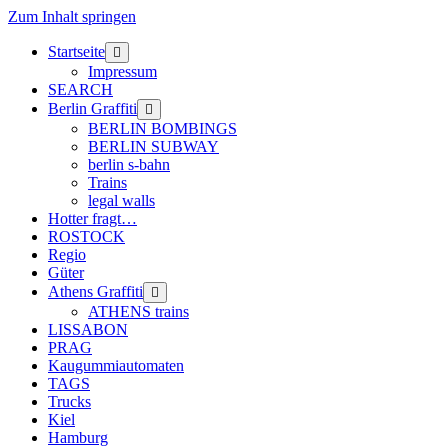
Zum Inhalt springen
Startseite
Menü
öffnen
Impressum
SEARCH
Berlin Graffiti
Menü
öffnen
BERLIN BOMBINGS
BERLIN SUBWAY
berlin s-bahn
Trains
legal walls
Hotter fragt…
ROSTOCK
Regio
Güter
Athens Graffiti
Menü
öffnen
ATHENS trains
LISSABON
PRAG
Kaugummiautomaten
TAGS
Trucks
Kiel
Hamburg