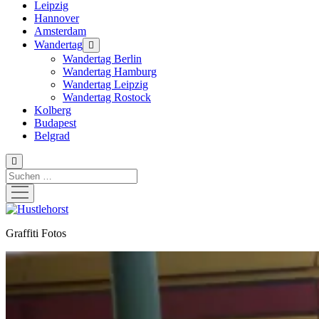
Leipzig
Hannover
Amsterdam
Wandertag
Menü
öffnen
Wandertag Berlin
Wandertag Hamburg
Wandertag Leipzig
Wandertag Rostock
Kolberg
Budapest
Belgrad
Suchen
Menü
öffnen
Hustlehorst
Graffiti Fotos