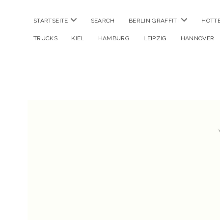
Menü
Menü
STARTSEITE
SEARCH
BERLIN GRAFFITI
HOTT
öffnen
öffnen
TRUCKS
KIEL
HAMBURG
LEIPZIG
HANNOVER
Hustlehorst