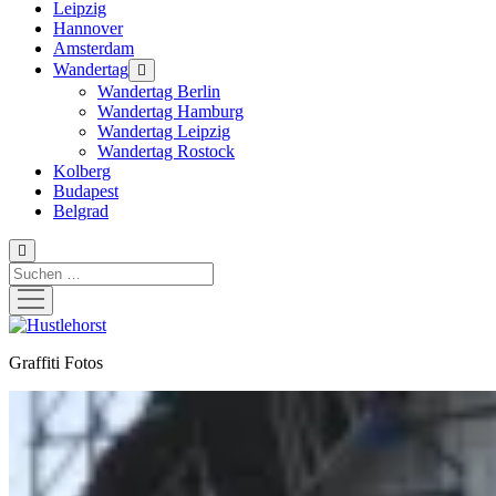
Leipzig
Hannover
Amsterdam
Wandertag
Menü
öffnen
Wandertag Berlin
Wandertag Hamburg
Wandertag Leipzig
Wandertag Rostock
Kolberg
Budapest
Belgrad
Suchen
Menü
öffnen
Hustlehorst
Graffiti Fotos