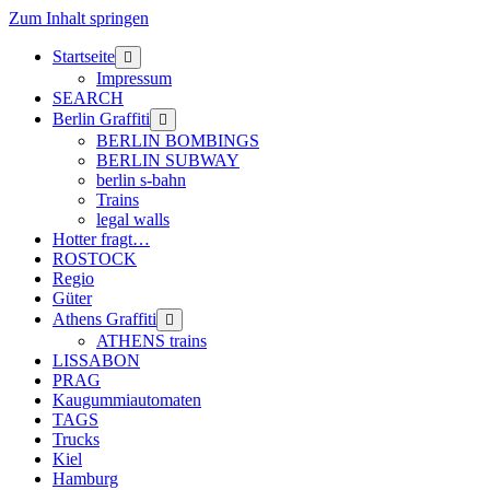
Zum Inhalt springen
Startseite
Menü
öffnen
Impressum
SEARCH
Berlin Graffiti
Menü
öffnen
BERLIN BOMBINGS
BERLIN SUBWAY
berlin s-bahn
Trains
legal walls
Hotter fragt…
ROSTOCK
Regio
Güter
Athens Graffiti
Menü
öffnen
ATHENS trains
LISSABON
PRAG
Kaugummiautomaten
TAGS
Trucks
Kiel
Hamburg