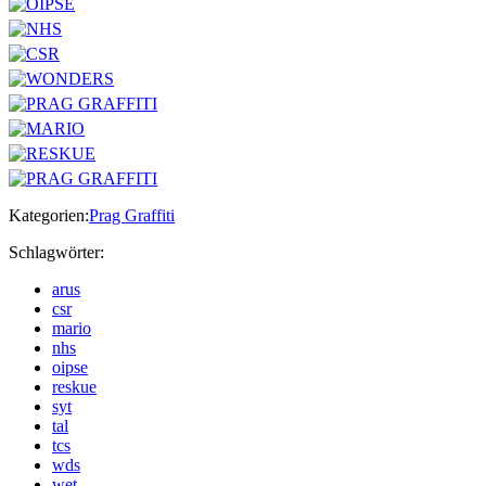
Kategorien:
Prag Graffiti
Schlagwörter:
arus
csr
mario
nhs
oipse
reskue
syt
tal
tcs
wds
wet