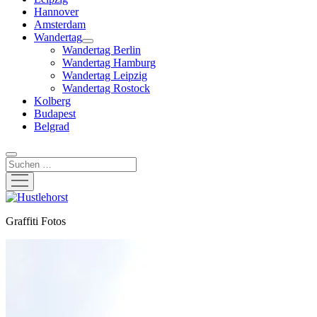
Hannover
Amsterdam
Wandertag
Menü
Wandertag Berlin
öffnen
Wandertag Hamburg
Wandertag Leipzig
Wandertag Rostock
Kolberg
Budapest
Belgrad
Suchen
Menü
öffnen
Hustlehorst
Graffiti Fotos