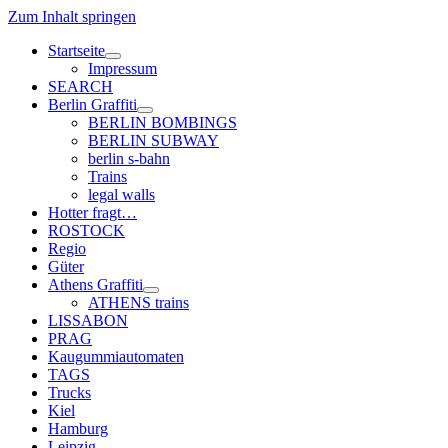
Zum Inhalt springen
Startseite
Menü
Impressum
öffnen
SEARCH
Berlin Graffiti
Menü
BERLIN BOMBINGS
öffnen
BERLIN SUBWAY
berlin s-bahn
Trains
legal walls
Hotter fragt…
ROSTOCK
Regio
Güter
Athens Graffiti
Menü
ATHENS trains
öffnen
LISSABON
PRAG
Kaugummiautomaten
TAGS
Trucks
Kiel
Hamburg
Leipzig