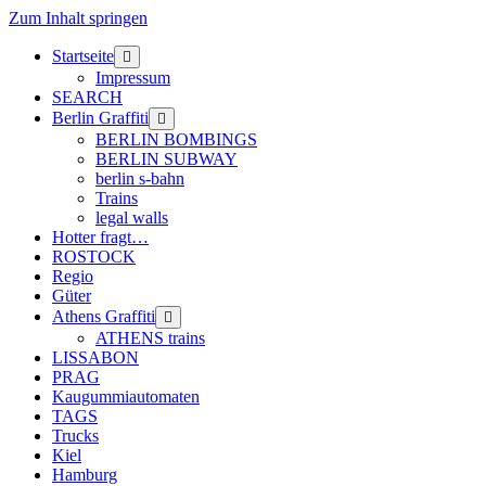
Zum Inhalt springen
Startseite
Menü
öffnen
Impressum
SEARCH
Berlin Graffiti
Menü
öffnen
BERLIN BOMBINGS
BERLIN SUBWAY
berlin s-bahn
Trains
legal walls
Hotter fragt…
ROSTOCK
Regio
Güter
Athens Graffiti
Menü
öffnen
ATHENS trains
LISSABON
PRAG
Kaugummiautomaten
TAGS
Trucks
Kiel
Hamburg