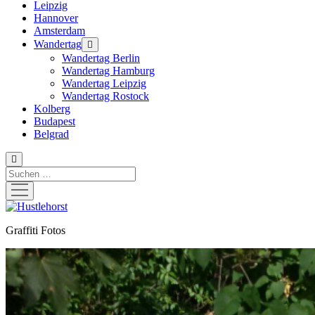
Leipzig
Hannover
Amsterdam
Wandertag
Menü
öffnen
Wandertag Berlin
Wandertag Hamburg
Wandertag Leipzig
Wandertag Rostock
Kolberg
Budapest
Belgrad
Suchen
Menü
öffnen
Hustlehorst
Graffiti Fotos