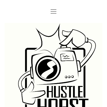
Menü
Menü
STARTSEITE
öffnen
öffnen
IMPRESSUM
SEARCH
Hustlehorst
Menü
BERLIN GRAFFITI
öffnen
BERLIN BOMBINGS
HOTTER FRAGT…
BERLIN SUBWAY
ROSTOCK
BERLIN S-BAHN
REGIO
TRAINS
GÜTER
LEGAL WALLS
Menü
ATHENS GRAFFITI
öffnen
ATHENS TRAINS
LISSABON
PRAG