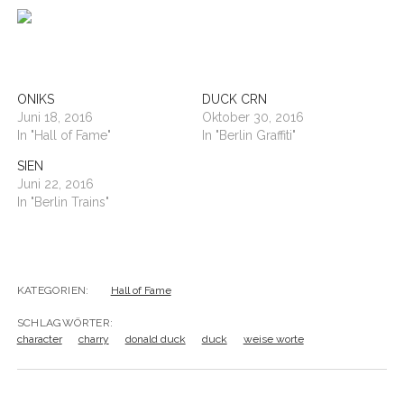
BUDAPEST
WANDERTAG LEIPZIG
BELGRAD
WANDERTAG ROSTOCK
ONIKS
DUCK CRN
Juni 18, 2016
Oktober 30, 2016
In "Hall of Fame"
In "Berlin Graffiti"
SIEN
Juni 22, 2016
In "Berlin Trains"
KATEGORIEN:
Hall of Fame
SCHLAGWÖRTER:
character
charry
donald duck
duck
weise worte