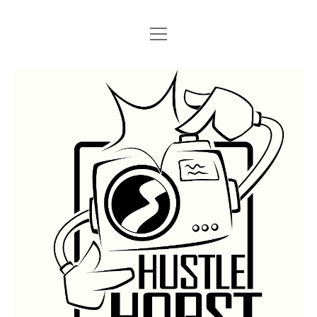
Menü
Menü
STARTSEITE
öffnen
öffnen
IMPRESSUM
SEARCH
Hustlehorst
Menü
BERLIN GRAFFITI
öffnen
BERLIN BOMBINGS
HOTTER FRAGT…
BERLIN SUBWAY
ROSTOCK
BERLIN S-BAHN
REGIO
TRAINS
GÜTER
LEGAL WALLS
Menü
ATHENS GRAFFITI
öffnen
ATHENS TRAINS
LISSABON
PRAG