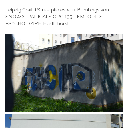
BUDAPEST
WANDERTAG LEIPZIG
Leipzig Graffiti Streetpieces #10. Bombings von
BELGRAD
SNOW21 RADICALS ORG 135 TEMPO PILS
WANDERTAG ROSTOCK
PSYCHO DZIRE…Hustlehorst.