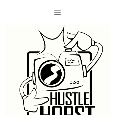
Menü
Menü
STARTSEITE
öffnen
öffnen
IMPRESSUM
SEARCH
Hustlehorst
Menü
BERLIN GRAFFITI
öffnen
BERLIN BOMBINGS
HOTTER FRAGT…
BERLIN SUBWAY
ROSTOCK
BERLIN S-BAHN
REGIO
TRAINS
GÜTER
LEGAL WALLS
Menü
ATHENS GRAFFITI
öffnen
ATHENS TRAINS
LISSABON
PRAG