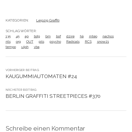
KATEGORIEN:
Leipzig Graffiti
SCHLAGWÖRTER:
135
45
ap
bdg
bm
bof
dzire
hä
mteo
nachos
nts
org
OUT
pils
psycho
Radicals
RCS
snow21
tempo
ulph
vba
VORHERIGER BEITRAG
KAUGUMMIAUTOMATEN #24
NÄCHSTER BEITRAG
BERLIN GRAFFITI STREETPIECES #370
Schreibe einen Kommentar