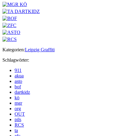
Kategorien:
Leipzig Graffiti
Schlagwörter:
911
akua
asto
bof
dartkidz
kö
mgr
org
OUT
pils
RCS
ta
zfc