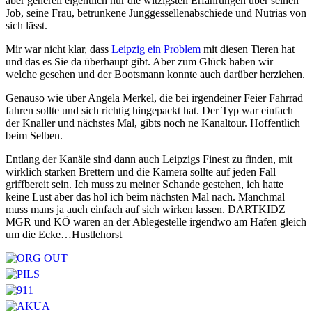
aber generell eigentlich nur die witzigsten Erfahrungen über seinen
Job, seine Frau, betrunkene Junggessellenabschiede und Nutrias von
sich lässt.
Mir war nicht klar, dass
Leipzig ein Problem
mit diesen Tieren hat
und das es Sie da überhaupt gibt. Aber zum Glück haben wir
welche gesehen und der Bootsmann konnte auch darüber herziehen.
Genauso wie über Angela Merkel, die bei irgendeiner Feier Fahrrad
fahren sollte und sich richtig hingepackt hat. Der Typ war einfach
der Knaller und nächstes Mal, gibts noch ne Kanaltour. Hoffentlich
beim Selben.
Entlang der Kanäle sind dann auch Leipzigs Finest zu finden, mit
wirklich starken Brettern und die Kamera sollte auf jeden Fall
griffbereit sein. Ich muss zu meiner Schande gestehen, ich hatte
keine Lust aber das hol ich beim nächsten Mal nach. Manchmal
muss mans ja auch einfach auf sich wirken lassen. DARTKIDZ
MGR und KÖ waren an der Ablegestelle irgendwo am Hafen gleich
um die Ecke…Hustlehorst