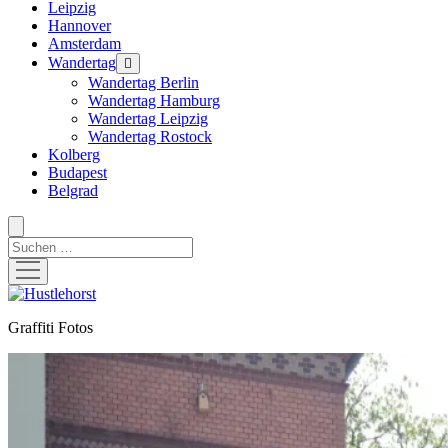
Leipzig
Hannover
Amsterdam
Wandertag
Menü
öffnen
Wandertag Berlin
Wandertag Hamburg
Wandertag Leipzig
Wandertag Rostock
Kolberg
Budapest
Belgrad
Suchen
Menü
öffnen
Hustlehorst
Graffiti Fotos