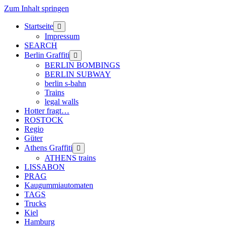
Zum Inhalt springen
Startseite
Menü
öffnen
Impressum
SEARCH
Berlin Graffiti
Menü
öffnen
BERLIN BOMBINGS
BERLIN SUBWAY
berlin s-bahn
Trains
legal walls
Hotter fragt…
ROSTOCK
Regio
Güter
Athens Graffiti
Menü
öffnen
ATHENS trains
LISSABON
PRAG
Kaugummiautomaten
TAGS
Trucks
Kiel
Hamburg