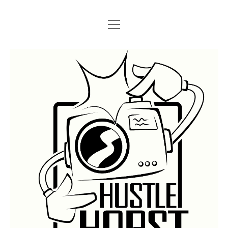
Menü
Menü
STARTSEITE
öffnen
öffnen
IMPRESSUM
SEARCH
Hustlehorst
Menü
BERLIN GRAFFITI
öffnen
BERLIN BOMBINGS
HOTTER FRAGT…
BERLIN SUBWAY
ROSTOCK
BERLIN S-BAHN
REGIO
TRAINS
GÜTER
LEGAL WALLS
Menü
ATHENS GRAFFITI
öffnen
ATHENS TRAINS
LISSABON
PRAG