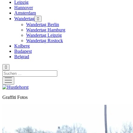
Leipzig
Hannover
Amsterdam
Wandertag
Menü
öffnen
Wandertag Berlin
Wandertag Hamburg
Wandertag Leipzig
Wandertag Rostock
Kolberg
Budapest
Belgrad
Suchen
Menü
öffnen
Hustlehorst
Graffiti Fotos