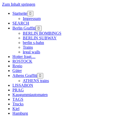
Zum Inhalt springen
Startseite
Menü
öffnen
Impressum
SEARCH
Berlin Graffiti
Menü
öffnen
BERLIN BOMBINGS
BERLIN SUBWAY
berlin s-bahn
Trains
legal walls
Hotter fragt…
ROSTOCK
Regio
Güter
Athens Graffiti
Menü
öffnen
ATHENS trains
LISSABON
PRAG
Kaugummiautomaten
TAGS
Trucks
Kiel
Hamburg