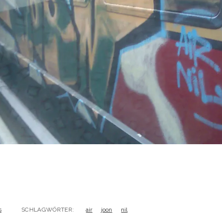
s
SCHLAGWÖRTER:
air
joon
nil