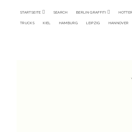
Menü
Menü
STARTSEITE
SEARCH
BERLIN GRAFFITI
HOTTER
öffnen
öffnen
TRUCKS
KIEL
HAMBURG
LEIPZIG
HANNOVER
Hustlehorst