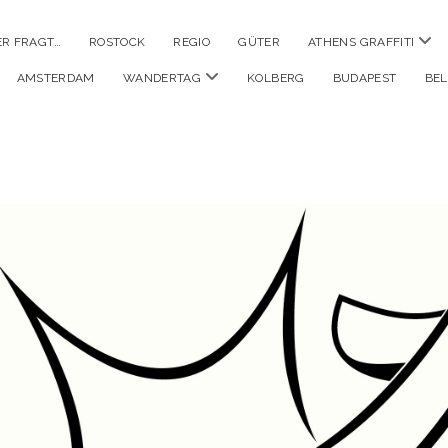
Men
ER FRAGT…
ROSTOCK
REGIO
GÜTER
ATHENS GRAFFITI
öffn
Menü
AMSTERDAM
WANDERTAG
KOLBERG
BUDAPEST
BE
öffnen