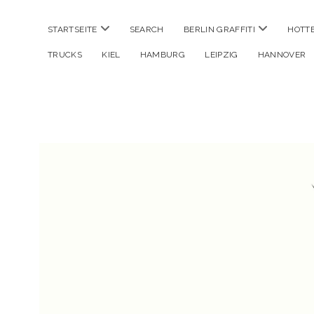
Menü
Menü
STARTSEITE
SEARCH
BERLIN GRAFFITI
HOTT
öffnen
öffnen
TRUCKS
KIEL
HAMBURG
LEIPZIG
HANNOVER
Hustlehorst