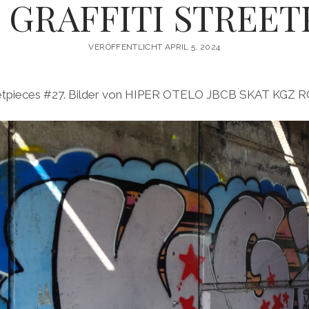
GRAFFITI STREETP
VERÖFFENTLICHT APRIL 5, 2024
reetpieces #27. Bilder von HIPER OTELO JBCB SKAT KGZ 