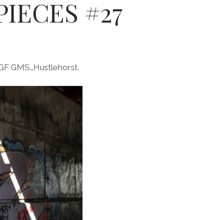
IECES #27
RGF GMS…Hustlehorst.