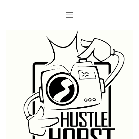
Menü
Menü
STARTSEITE
öffnen
öffnen
IMPRESSUM
SEARCH
Hustlehorst
Menü
BERLIN GRAFFITI
öffnen
BERLIN BOMBINGS
HOTTER FRAGT…
BERLIN SUBWAY
ROSTOCK
BERLIN S-BAHN
REGIO
TRAINS
GÜTER
LEGAL WALLS
Menü
ATHENS GRAFFITI
öffnen
ATHENS TRAINS
LISSABON
PRAG