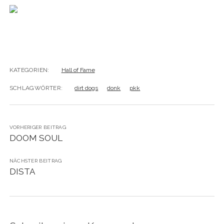
BUDAPEST
WANDERTAG LEIPZIG
BELGRAD
WANDERTAG ROSTOCK
KATEGORIEN:
Hall of Fame
SCHLAGWÖRTER:
dirt dogs
donk
pkk
VORHERIGER BEITRAG
DOOM SOUL
NÄCHSTER BEITRAG
DISTA