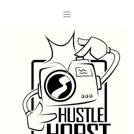
Menü
Menü
STARTSEITE
öffnen
öffnen
IMPRESSUM
SEARCH
Hustlehorst
Menü
BERLIN GRAFFITI
öffnen
BERLIN BOMBINGS
HOTTER FRAGT…
BERLIN SUBWAY
ROSTOCK
BERLIN S-BAHN
REGIO
TRAINS
GÜTER
LEGAL WALLS
Menü
ATHENS GRAFFITI
öffnen
ATHENS TRAINS
LISSABON
PRAG