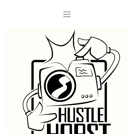
Menü
Menü
STARTSEITE
öffnen
öffnen
IMPRESSUM
SEARCH
Hustlehorst
Menü
BERLIN GRAFFITI
öffnen
BERLIN BOMBINGS
HOTTER FRAGT…
BERLIN SUBWAY
ROSTOCK
BERLIN S-BAHN
REGIO
TRAINS
GÜTER
LEGAL WALLS
Menü
ATHENS GRAFFITI
öffnen
ATHENS TRAINS
LISSABON
PRAG