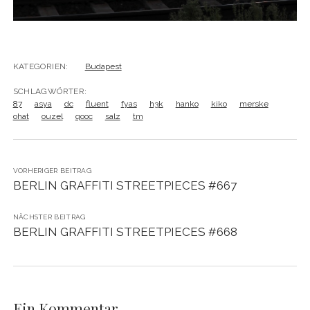
KATEGORIEN:
Budapest
SCHLAGWÖRTER:
87
asya
dc
fluent
fyas
h3k
hanko
kiko
merske
ohat
ouzel
qooc
salz
tm
VORHERIGER BEITRAG
BERLIN GRAFFITI STREETPIECES #667
NÄCHSTER BEITRAG
BERLIN GRAFFITI STREETPIECES #668
Ein Kommentar