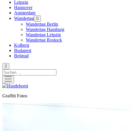
Leipzig
Hannover
Amsterdam
Wandertag
Menü
öffnen
Wandertag Berlin
Wandertag Hamburg
Wandertag Leipzig
Wandertag Rostock
Kolberg
Budapest
Belgrad
Suchen
Menü
öffnen
Hustlehorst
Graffiti Fotos