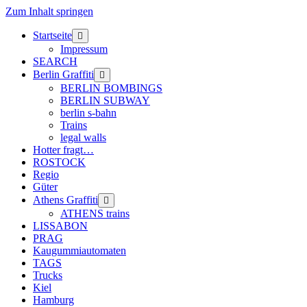
Zum Inhalt springen
Startseite
Menü
öffnen
Impressum
SEARCH
Berlin Graffiti
Menü
öffnen
BERLIN BOMBINGS
BERLIN SUBWAY
berlin s-bahn
Trains
legal walls
Hotter fragt…
ROSTOCK
Regio
Güter
Athens Graffiti
Menü
öffnen
ATHENS trains
LISSABON
PRAG
Kaugummiautomaten
TAGS
Trucks
Kiel
Hamburg