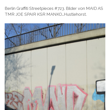
BUDAPEST
WANDERTAG LEIPZIG
Berlin Graffiti Streetpieces #723. Bilder von MAID AS
BELGRAD
TMR JOE SPAIR KSR MANKO…Hustlehorst.
WANDERTAG ROSTOCK