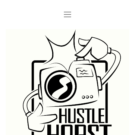
Menü
Menü
STARTSEITE
öffnen
öffnen
IMPRESSUM
SEARCH
Hustlehorst
Menü
BERLIN GRAFFITI
öffnen
BERLIN BOMBINGS
HOTTER FRAGT…
BERLIN SUBWAY
ROSTOCK
BERLIN S-BAHN
REGIO
TRAINS
GÜTER
LEGAL WALLS
Menü
ATHENS GRAFFITI
öffnen
ATHENS TRAINS
LISSABON
PRAG