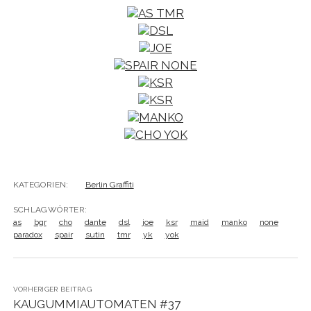
KATEGORIEN:
Berlin Graffiti
SCHLAGWÖRTER:
as
bgr
cho
dante
dsl
joe
ksr
maid
manko
none
paradox
spair
sutin
tmr
yk
yok
VORHERIGER BEITRAG
KAUGUMMIAUTOMATEN #37