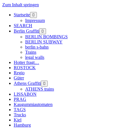
Zum Inhalt springen
Startseite
Menü
öffnen
Impressum
SEARCH
Berlin Graffiti
Menü
öffnen
BERLIN BOMBINGS
BERLIN SUBWAY
berlin s-bahn
Trains
legal walls
Hotter fragt…
ROSTOCK
Regio
Güter
Athens Graffiti
Menü
öffnen
ATHENS trains
LISSABON
PRAG
Kaugummiautomaten
TAGS
Trucks
Kiel
Hamburg