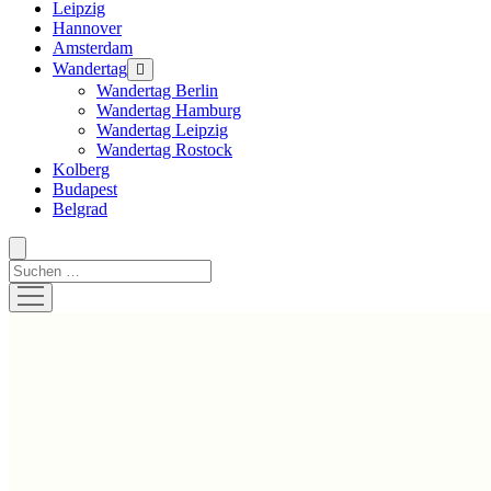
Leipzig
Hannover
Amsterdam
Wandertag
Menü
öffnen
Wandertag Berlin
Wandertag Hamburg
Wandertag Leipzig
Wandertag Rostock
Kolberg
Budapest
Belgrad
Suchen
Menü
öffnen
Hustlehorst