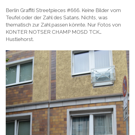
BUDAPEST
WANDERTAG LEIPZIG
Berlin Graffiti Streetpieces #666. Keine Bilder vom
BELGRAD
Teufel oder der Zahl des Satans. Nichts, was
WANDERTAG ROSTOCK
thematisch zur Zahl passen könnte. Nur Fotos von
KONTER NOTSER CHAMP MOSD TCK…
Hustlehorst.