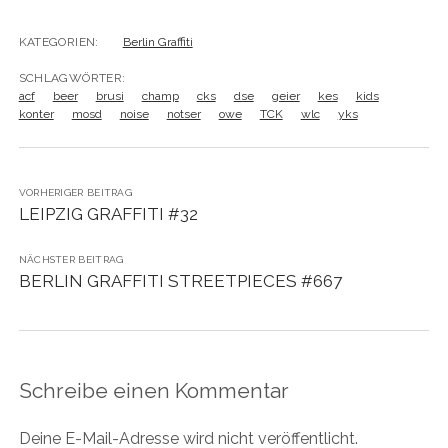
KATEGORIEN:
Berlin Graffiti
SCHLAGWÖRTER:
acf
beer
brusi
champ
cks
dse
geier
kes
kids
konter
mosd
noise
notser
owe
TCK
wlc
yks
VORHERIGER BEITRAG
LEIPZIG GRAFFITI #32
NÄCHSTER BEITRAG
BERLIN GRAFFITI STREETPIECES #667
Schreibe einen Kommentar
Deine E-Mail-Adresse wird nicht veröffentlicht.