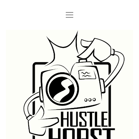
Menü
Menü
STARTSEITE
öffnen
öffnen
IMPRESSUM
SEARCH
Hustlehorst
Menü
BERLIN GRAFFITI
öffnen
BERLIN BOMBINGS
HOTTER FRAGT…
BERLIN SUBWAY
ROSTOCK
BERLIN S-BAHN
REGIO
TRAINS
GÜTER
LEGAL WALLS
Menü
ATHENS GRAFFITI
öffnen
ATHENS TRAINS
LISSABON
PRAG