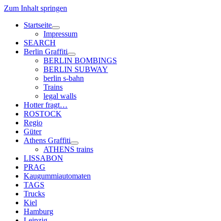
Zum Inhalt springen
Startseite
Menü
Impressum
öffnen
SEARCH
Berlin Graffiti
Menü
BERLIN BOMBINGS
öffnen
BERLIN SUBWAY
berlin s-bahn
Trains
legal walls
Hotter fragt…
ROSTOCK
Regio
Güter
Athens Graffiti
Menü
ATHENS trains
öffnen
LISSABON
PRAG
Kaugummiautomaten
TAGS
Trucks
Kiel
Hamburg
Leipzig