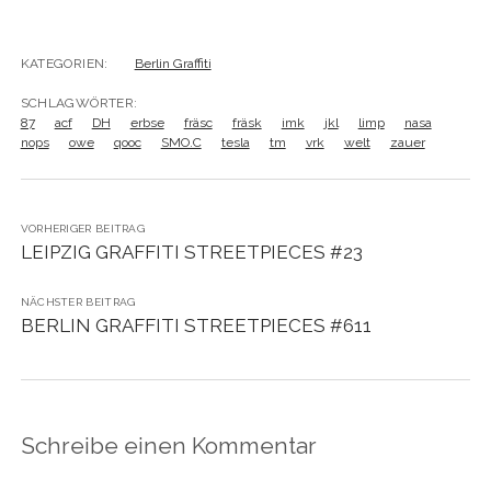
KATEGORIEN:
Berlin Graffiti
SCHLAGWÖRTER:
87
acf
DH
erbse
fräsc
fräsk
imk
jkl
limp
nasa
nops
owe
qooc
SMO.C
tesla
tm
vrk
welt
zauer
VORHERIGER BEITRAG
LEIPZIG GRAFFITI STREETPIECES #23
NÄCHSTER BEITRAG
BERLIN GRAFFITI STREETPIECES #611
Schreibe einen Kommentar