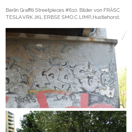
BUDAPEST
WANDERTAG LEIPZIG
Berlin Graffiti Streetpieces #610. Bilder von FRÄSC
BELGRAD
TESLA VRK JKL ERBSE SMO.C LIMP…Hustlehorst.
WANDERTAG ROSTOCK