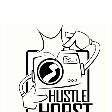
Menü
Menü
STARTSEITE
öffnen
öffnen
IMPRESSUM
SEARCH
Hustlehorst
Menü
BERLIN GRAFFITI
öffnen
BERLIN BOMBINGS
HOTTER FRAGT…
BERLIN SUBWAY
ROSTOCK
BERLIN S-BAHN
REGIO
TRAINS
GÜTER
LEGAL WALLS
Menü
ATHENS GRAFFITI
öffnen
ATHENS TRAINS
LISSABON
PRAG