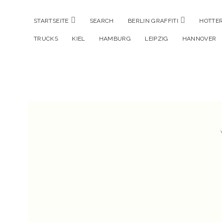
Menü
Menü
STARTSEITE
SEARCH
BERLIN GRAFFITI
HOTTER
öffnen
öffnen
TRUCKS
KIEL
HAMBURG
LEIPZIG
HANNOVER
Hustlehorst