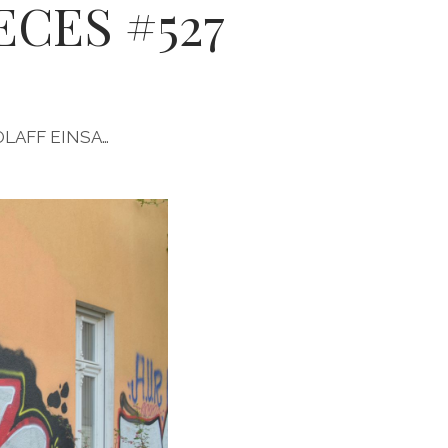
ECES #527
 OLAFF EINSA…