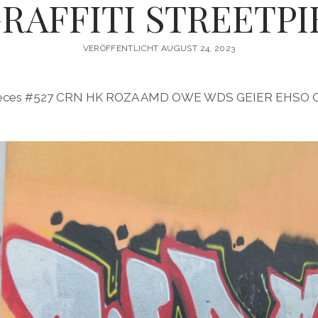
RAFFITI STREETPI
VERÖFFENTLICHT AUGUST 24, 2023
reetpieces #527 CRN HK ROZA AMD OWE WDS GEIER EHSO