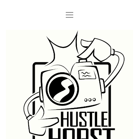
Menü
Menü
STARTSEITE
öffnen
öffnen
IMPRESSUM
SEARCH
Hustlehorst
Menü
BERLIN GRAFFITI
öffnen
BERLIN BOMBINGS
HOTTER FRAGT…
BERLIN SUBWAY
ROSTOCK
BERLIN S-BAHN
REGIO
TRAINS
GÜTER
LEGAL WALLS
Menü
ATHENS GRAFFITI
öffnen
ATHENS TRAINS
LISSABON
PRAG