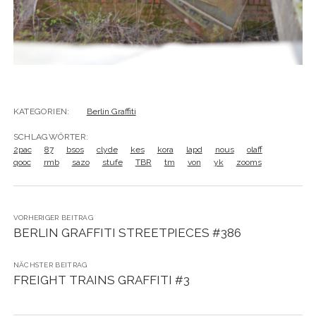
KATEGORIEN:
Berlin Graffiti
SCHLAGWÖRTER:
2pac
87
bsos
clyde
kes
kora
lapd
nous
olaff
qooc
rmb
sazo
stufe
TBR
tm
von
yk
zooms
VORHERIGER BEITRAG
BERLIN GRAFFITI STREETPIECES #386
NÄCHSTER BEITRAG
FREIGHT TRAINS GRAFFITI #3