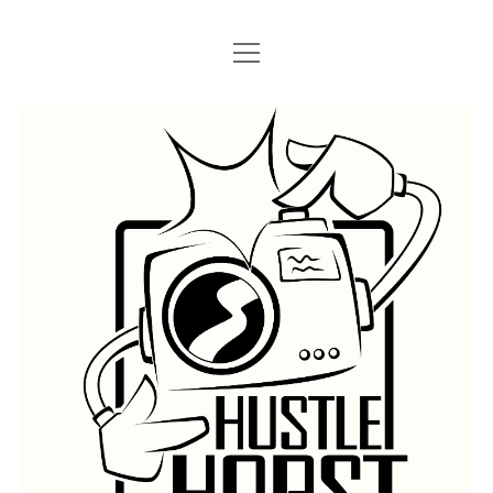
Menü
Menü
STARTSEITE
öffnen
öffnen
IMPRESSUM
SEARCH
Hustlehorst
Menü
BERLIN GRAFFITI
öffnen
BERLIN BOMBINGS
HOTTER FRAGT…
BERLIN SUBWAY
ROSTOCK
BERLIN S-BAHN
REGIO
TRAINS
GÜTER
LEGAL WALLS
Menü
ATHENS GRAFFITI
öffnen
ATHENS TRAINS
LISSABON
PRAG