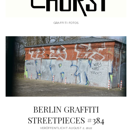
KAUGUMMIAUTOMATEN
TAGS
GRAFFITI FOTOS
TRUCKS
KIEL
HAMBURG
LEIPZIG
HANNOVER
AMSTERDAM
BERLIN GRAFFITI
Menü
WANDERTAG
öffnen
STREETPIECES #384
WANDERTAG BERLIN
KOLBERG
VERÖFFENTLICHT AUGUST 2, 2022
WANDERTAG HAMBURG