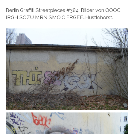
BUDAPEST
WANDERTAG LEIPZIG
Berlin Graffiti Streetpieces #384. Bilder von QOOC
BELGRAD
IRGH SOZU MRN SMO.C FRGEE…Hustlehorst.
WANDERTAG ROSTOCK