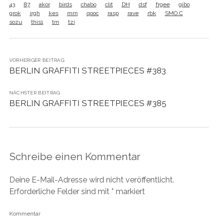
43
87
akor
birds
chabo
clit
DH
dsf
frgee
gibo
grok
irgh
kes
mrn
qooc
rasp
rave
rbk
SMO.C
sozu
this1
tm
tzi
VORHERIGER BEITRAG
BERLIN GRAFFITI STREETPIECES #383
NÄCHSTER BEITRAG
BERLIN GRAFFITI STREETPIECES #385
Schreibe einen Kommentar
Deine E-Mail-Adresse wird nicht veröffentlicht.
Erforderliche Felder sind mit
*
markiert
Kommentar