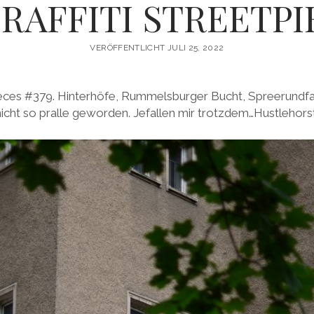
RAFFITI STREETPI
VERÖFFENTLICHT JULI 25, 2022
tpieces #379. Hinterhöfe, Rummelsburger Bucht, Spreerundf
nicht so pralle geworden. Jefallen mir trotzdem…Hustlehorst