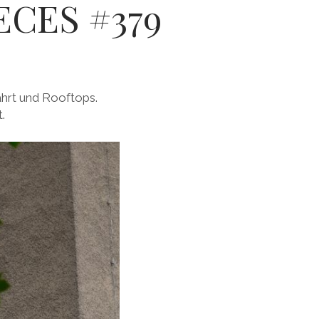
ECES #379
ahrt und Rooftops.
.