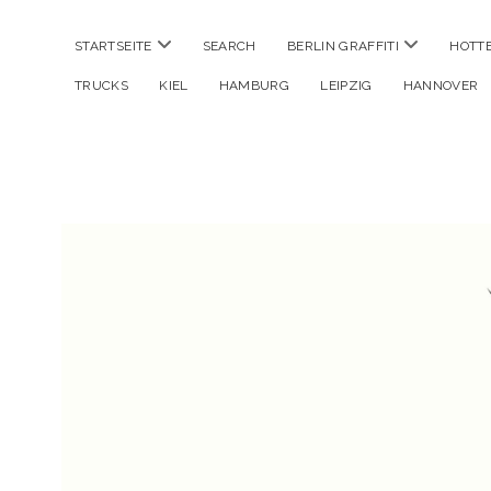
Menü
Menü
STARTSEITE
SEARCH
BERLIN GRAFFITI
HOTT
öffnen
öffnen
TRUCKS
KIEL
HAMBURG
LEIPZIG
HANNOVER
Hustlehorst