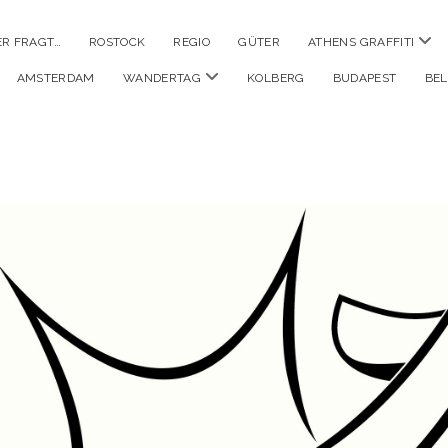
Men
ER FRAGT…
ROSTOCK
REGIO
GÜTER
ATHENS GRAFFITI
öffn
Menü
AMSTERDAM
WANDERTAG
KOLBERG
BUDAPEST
BE
öffnen