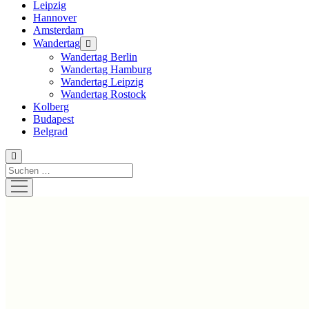
Leipzig
Hannover
Amsterdam
Wandertag
Menü
öffnen
Wandertag Berlin
Wandertag Hamburg
Wandertag Leipzig
Wandertag Rostock
Kolberg
Budapest
Belgrad
Suchen
Menü
öffnen
Hustlehorst