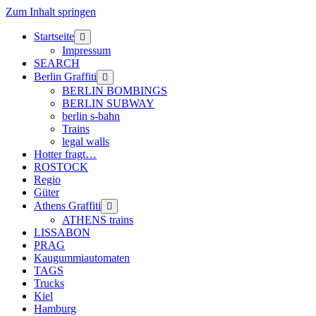
Zum Inhalt springen
Startseite
Menü
öffnen
Impressum
SEARCH
Berlin Graffiti
Menü
öffnen
BERLIN BOMBINGS
BERLIN SUBWAY
berlin s-bahn
Trains
legal walls
Hotter fragt…
ROSTOCK
Regio
Güter
Athens Graffiti
Menü
öffnen
ATHENS trains
LISSABON
PRAG
Kaugummiautomaten
TAGS
Trucks
Kiel
Hamburg