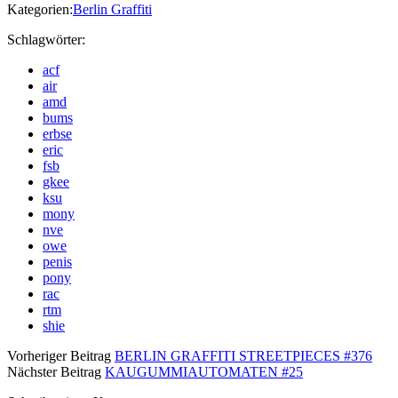
Kategorien:
Berlin Graffiti
Schlagwörter:
acf
air
amd
bums
erbse
eric
fsb
gkee
ksu
mony
nve
owe
penis
pony
rac
rtm
shie
Vorheriger Beitrag
BERLIN GRAFFITI STREETPIECES #376
Nächster Beitrag
KAUGUMMIAUTOMATEN #25