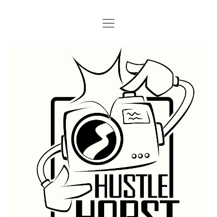
Menü
Menü
STARTSEITE
öffnen
öffnen
IMPRESSUM
SEARCH
Hustlehorst
Menü
BERLIN GRAFFITI
öffnen
BERLIN BOMBINGS
HOTTER FRAGT…
BERLIN SUBWAY
ROSTOCK
BERLIN S-BAHN
REGIO
TRAINS
GÜTER
LEGAL WALLS
Menü
ATHENS GRAFFITI
öffnen
ATHENS TRAINS
LISSABON
PRAG