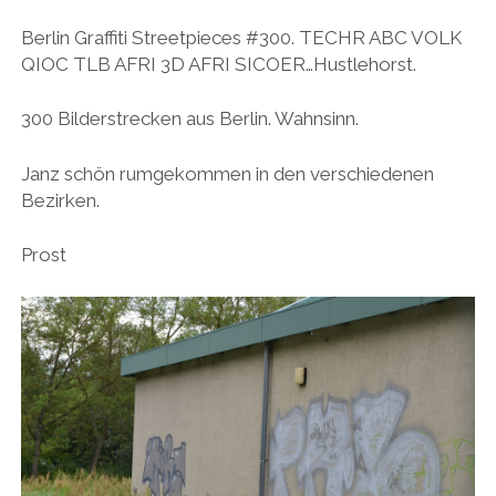
BUDAPEST
WANDERTAG LEIPZIG
Berlin Graffiti Streetpieces #300. TECHR ABC VOLK
BELGRAD
QIOC TLB AFRI 3D AFRI SICOER…Hustlehorst.
WANDERTAG ROSTOCK
300 Bilderstrecken aus Berlin. Wahnsinn.
Janz schön rumgekommen in den verschiedenen
Bezirken.
Prost