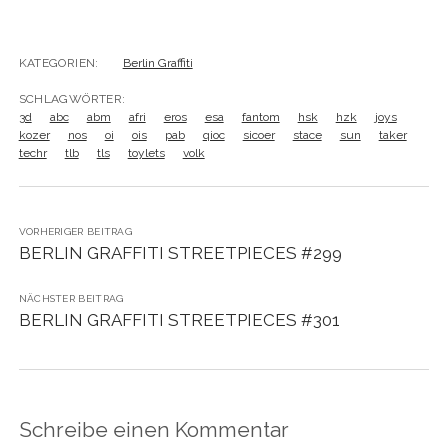
KATEGORIEN:
Berlin Graffiti
SCHLAGWÖRTER:
3d
abc
abm
afri
eros
esa
fantom
hsk
hzk
joys
kozer
nos
oi
ois
pab
qioc
sicoer
stace
sun
taker
techr
tlb
tls
toylets
volk
VORHERIGER BEITRAG
BERLIN GRAFFITI STREETPIECES #299
NÄCHSTER BEITRAG
BERLIN GRAFFITI STREETPIECES #301
Schreibe einen Kommentar