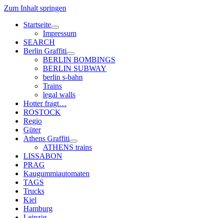
Zum Inhalt springen
Startseite
Menü
Impressum
öffnen
SEARCH
Berlin Graffiti
Menü
BERLIN BOMBINGS
öffnen
BERLIN SUBWAY
berlin s-bahn
Trains
legal walls
Hotter fragt…
ROSTOCK
Regio
Güter
Athens Graffiti
Menü
ATHENS trains
öffnen
LISSABON
PRAG
Kaugummiautomaten
TAGS
Trucks
Kiel
Hamburg
Leipzig