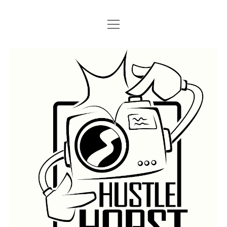
Menü
Menü
STARTSEITE
öffnen
öffnen
IMPRESSUM
SEARCH
Hustlehorst
Menü
BERLIN GRAFFITI
öffnen
BERLIN BOMBINGS
HOTTER FRAGT…
BERLIN SUBWAY
ROSTOCK
BERLIN S-BAHN
REGIO
TRAINS
GÜTER
LEGAL WALLS
Menü
ATHENS GRAFFITI
öffnen
ATHENS TRAINS
LISSABON
PRAG