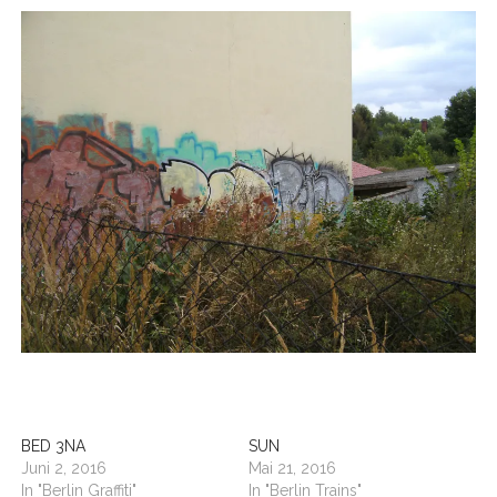
BUDAPEST
WANDERTAG LEIPZIG
BELGRAD
WANDERTAG ROSTOCK
BED 3NA
SUN
Juni 2, 2016
Mai 21, 2016
In "Berlin Graffiti"
In "Berlin Trains"