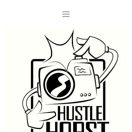
Menü
Menü
STARTSEITE
öffnen
öffnen
IMPRESSUM
SEARCH
Hustlehorst
Menü
BERLIN GRAFFITI
öffnen
BERLIN BOMBINGS
HOTTER FRAGT…
BERLIN SUBWAY
ROSTOCK
BERLIN S-BAHN
REGIO
TRAINS
GÜTER
LEGAL WALLS
Menü
ATHENS GRAFFITI
öffnen
ATHENS TRAINS
LISSABON
PRAG