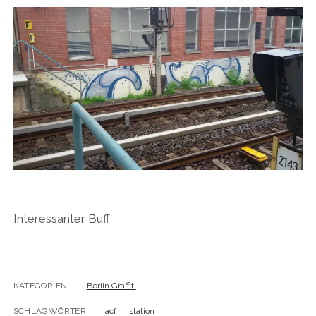
BUDAPEST
WANDERTAG LEIPZIG
BELGRAD
WANDERTAG ROSTOCK
Interessanter Buff
KATEGORIEN:
Berlin Graffiti
SCHLAGWÖRTER:
acf
station