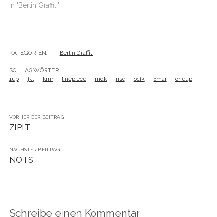
In "Berlin Graffiti"
KATEGORIEN:
Berlin Graffiti
SCHLAGWÖRTER:
1up
jkl
kmr
linepiece
mdk
nsc
odik
omar
oneup
VORHERIGER BEITRAG
ZIPIT
NÄCHSTER BEITRAG
NOTS
Schreibe einen Kommentar