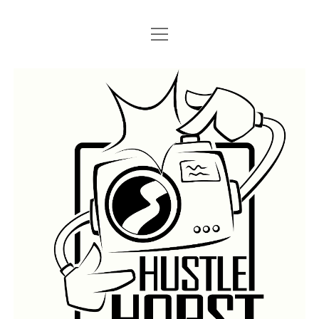
Menü
Menü
STARTSEITE
öffnen
öffnen
IMPRESSUM
SEARCH
Hustlehorst
Menü
BERLIN GRAFFITI
öffnen
BERLIN BOMBINGS
HOTTER FRAGT…
BERLIN SUBWAY
ROSTOCK
BERLIN S-BAHN
REGIO
TRAINS
GÜTER
LEGAL WALLS
Menü
ATHENS GRAFFITI
öffnen
ATHENS TRAINS
LISSABON
PRAG