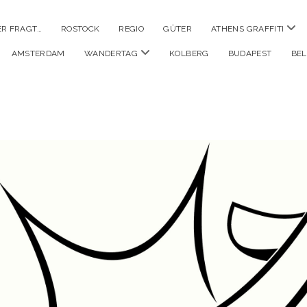
Men
ER FRAGT…
ROSTOCK
REGIO
GÜTER
ATHENS GRAFFITI
öffn
Menü
AMSTERDAM
WANDERTAG
KOLBERG
BUDAPEST
BE
öffnen