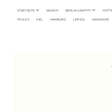
Menü
Menü
STARTSEITE
SEARCH
BERLIN GRAFFITI
HOTT
öffnen
öffnen
TRUCKS
KIEL
HAMBURG
LEIPZIG
HANNOVER
Hustlehorst